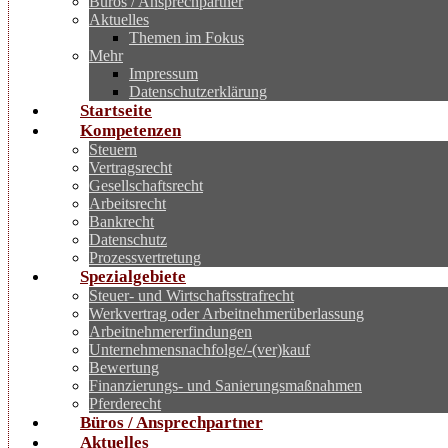
Büros / Ansprechpartner
Aktuelles
Themen im Fokus
Mehr
Impressum
Datenschutzerklärung
Startseite
Kompetenzen
Steuern
Vertragsrecht
Gesellschaftsrecht
Arbeitsrecht
Bankrecht
Datenschutz
Prozessvertretung
Spezialgebiete
Steuer- und Wirtschaftsstrafrecht
Werkvertrag oder Arbeitnehmerüberlassung
Arbeitnehmererfindungen
Unternehmensnachfolge/-(ver)kauf
Bewertung
Finanzierungs- und Sanierungsmaßnahmen
Pferderecht
Büros / Ansprechpartner
Aktuelles